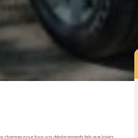
s charmer pour tous vos déplacements tels que loisirs,