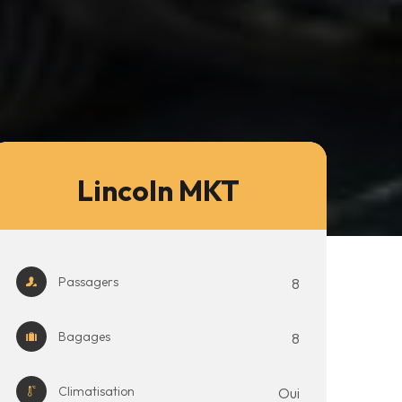
Lincoln MKT
Passagers
8
Bagages
8
Climatisation
Oui