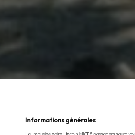
Informations générales
La limousine noire Lincoln MKT 8 passagers saura vou