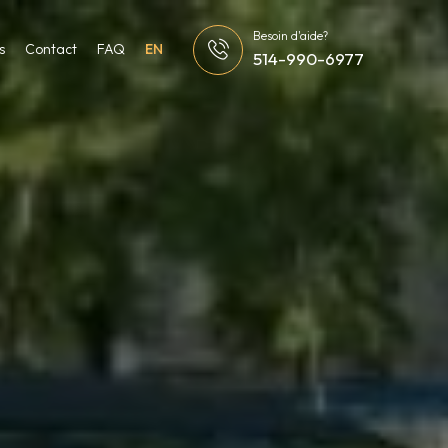
Besoin d'aide?
s
Contact
FAQ
EN
514-990-6977